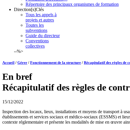
Répertoire des principaux organismes de formation
Direction[s]Clés
Tous les appels à
projets et autres
Toutes les
subventions
Guide du directeur
Conventions
collectives
--%>
Accueil
/
Gérer
/
Fonctionnement de la structure
/
Récapitulatif des règles de
En bref
Récapitulatif des règles de con
15/12/2022
Inspection des locaux, lieux, installations et moyens de transport à us
établissements et services sociaux et médico-sociaux (ESSMS) et lieux d
contexte réglementaire et présente les modalités de mise en œuvre ainsi