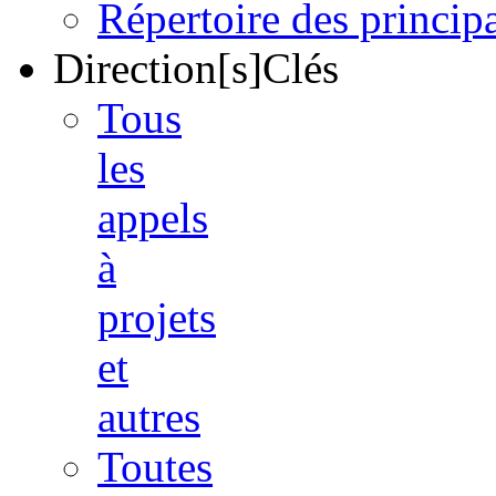
Répertoire des princi
Direction[s]Clés
Tous
les
appels
à
projets
et
autres
Toutes