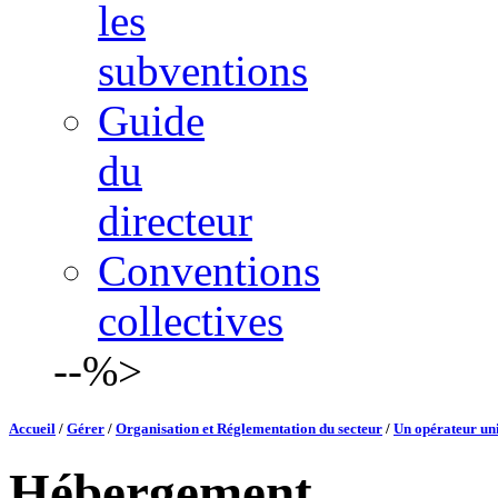
les
subventions
Guide
du
directeur
Conventions
collectives
--%>
Accueil
/
Gérer
/
Organisation et Réglementation du secteur
/
Un opérateur uni
Hébergement