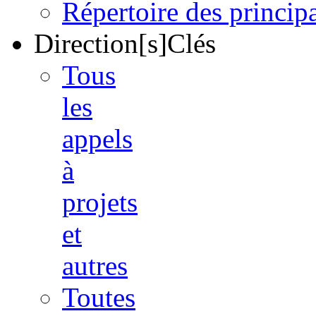
Répertoire des princi
Direction[s]Clés
Tous
les
appels
à
projets
et
autres
Toutes