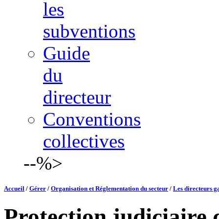
les
subventions
Guide
du
directeur
Conventions
collectives
--%>
Accueil
/
Gérer
/
Organisation et Réglementation du secteur
/
Les directeurs ga
Protection judiciaire 