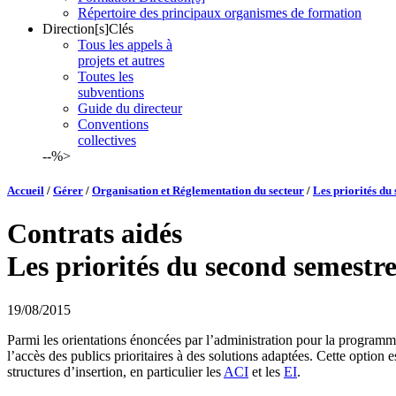
Répertoire des principaux organismes de formation
Direction[s]Clés
Tous les appels à
projets et autres
Toutes les
subventions
Guide du directeur
Conventions
collectives
--%>
Accueil
/
Gérer
/
Organisation et Réglementation du secteur
/
Les priorités du
Contrats aidés
Les priorités du second semestr
19/08/2015
Parmi les orientations énoncées par l’administration pour la programm
l’accès des publics prioritaires à des solutions adaptées. Cette option 
structures d’insertion, en particulier les
ACI
et les
EI
.