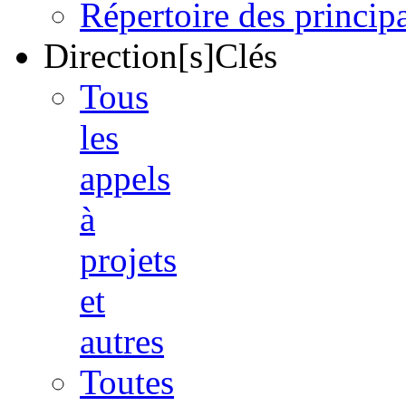
Répertoire des princi
Direction[s]Clés
Tous
les
appels
à
projets
et
autres
Toutes