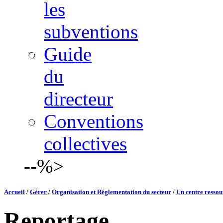
les
subventions
Guide
du
directeur
Conventions
collectives
--%>
Accueil
/
Gérer
/
Organisation et Réglementation du secteur
/
Un centre ressou
Reportage