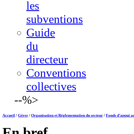
les
subventions
Guide
du
directeur
Conventions
collectives
--%>
Accueil
/
Gérer
/
Organisation et Réglementation du secteur
/
Fonds d’appui a
En bref