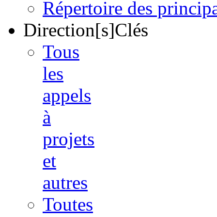
Répertoire des princi
Direction[s]Clés
Tous
les
appels
à
projets
et
autres
Toutes