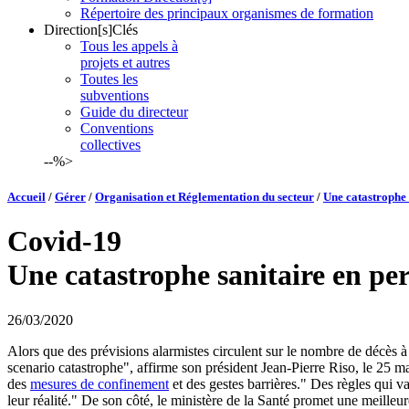
Répertoire des principaux organismes de formation
Direction[s]Clés
Tous les appels à
projets et autres
Toutes les
subventions
Guide du directeur
Conventions
collectives
--%>
Accueil
/
Gérer
/
Organisation et Réglementation du secteur
/
Une catastrophe 
Covid-19
Une catastrophe sanitaire en pe
26/03/2020
Alors que des prévisions alarmistes circulent sur le nombre de décès
scenario catastrophe", affirme son président Jean-Pierre Riso, le 25 mar
des
mesures de confinement
et des gestes barrières." Des règles qui va
leur réalité." De son côté, le ministère de la Santé promet une meilleu