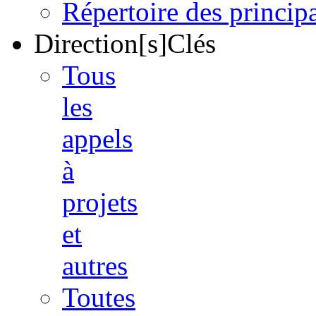
Répertoire des princi
Direction[s]Clés
Tous
les
appels
à
projets
et
autres
Toutes