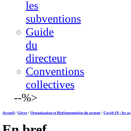
les
subventions
Guide
du
directeur
Conventions
collectives
--%>
Accueil
/
Gérer
/
Organisation et Réglementation du secteur
/
Covid-19 : les a
En bref