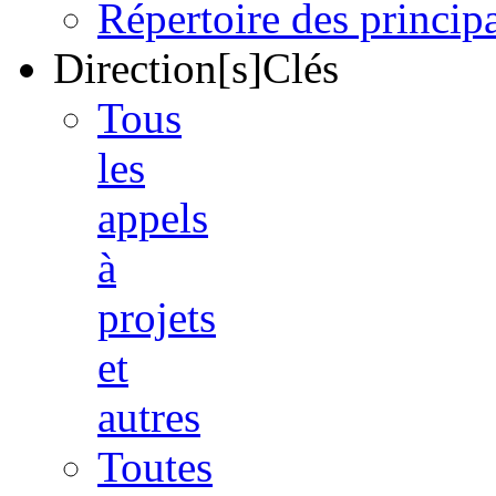
Répertoire des princi
Direction[s]Clés
Tous
les
appels
à
projets
et
autres
Toutes