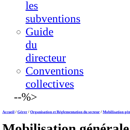
les
subventions
Guide
du
directeur
Conventions
collectives
--%>
Accueil
/
Gérer
/
Organisation et Réglementation du secteur
/
Mobilisation gé
Mobilisation général