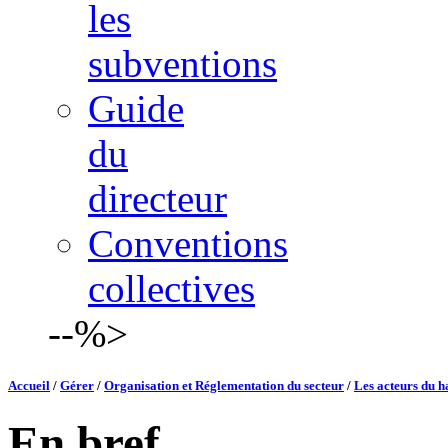
les
subventions
Guide
du
directeur
Conventions
collectives
--%>
Accueil
/
Gérer
/
Organisation et Réglementation du secteur
/
Les acteurs du ha
En bref