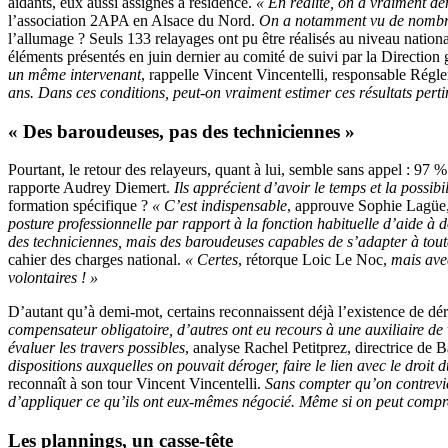
aidants, eux aussi assignés à résidence.
« En réalité, on a vraiment d
l’association 2APA en Alsace du Nord.
On a notamment vu de nombreu
l’allumage ? Seuls 133 relayages ont pu être réalisés au niveau nation
éléments présentés en juin dernier au comité de suivi par la Directio
un même intervenant
, rappelle Vincent Vincentelli, responsable Rég
ans. Dans ces conditions, peut-on vraiment estimer ces résultats pert
« Des baroudeuses, pas des techniciennes »
Pourtant, le retour des relayeurs, quant à lui, semble sans appel : 97 %
rapporte Audrey Diemert.
Ils apprécient d’avoir le temps et la possibil
formation spécifique ?
« C’est indispensable
, approuve Sophie Lagüe,
posture professionnelle par rapport à la fonction habituelle d’aide à
des techniciennes, mais des baroudeuses capables de s’adapter à toutes
cahier des charges national.
« Certes
, rétorque Loic Le Noc,
mais ave
volontaires ! »
D’autant qu’à demi-mot, certains reconnaissent déjà l’existence de déri
compensateur obligatoire, d’autres ont eu recours à une auxiliaire de 
évaluer les travers possibles
, analyse Rachel Petitprez, directrice de
dispositions auxquelles on pouvait déroger, faire le lien avec le droit 
reconnaît à son tour Vincent Vincentelli.
Sans compter qu’on contrevien
d’appliquer ce qu’ils ont eux-mêmes négocié. Même si on peut comprend
Les plannings, un casse-tête