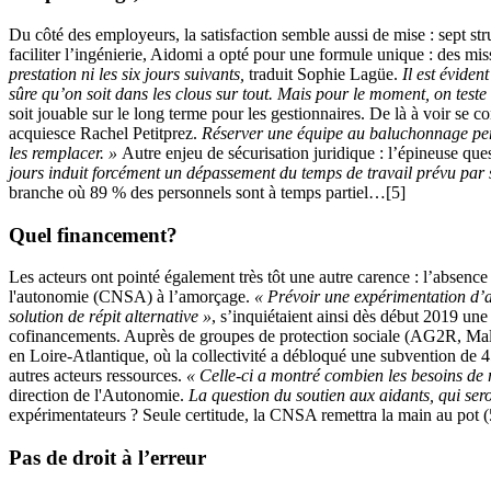
Du côté des employeurs, la satisfaction semble aussi de mise : sept str
faciliter l’ingénierie, Aidomi a opté pour une formule unique : des miss
prestation ni les six jours suivants,
traduit Sophie Lagüe.
Il est éviden
sûre qu’on soit dans les clous sur tout. Mais pour le moment, on teste 
soit jouable sur le long terme pour les gestionnaires. De là à voir se 
acquiesce Rachel Petitprez.
Réserver une équipe au baluchonnage permet
les remplacer. »
Autre enjeu de sécurisation juridique : l’épineuse ques
jours induit forcément un dépassement du temps de travail prévu par 
branche où 89 % des personnels sont à temps partiel…[5]
Quel financement?
Les acteurs ont pointé également très tôt une autre carence : l’absence
l'autonomie (CNSA) à l’amorçage.
« Prévoir une expérimentation d’a
solution de répit alternative »
, s’inquiétaient ainsi dès début 2019 une
cofinancements. Auprès de groupes de protection sociale (AG2R, Mala
en Loire-Atlantique, où la collectivité a débloqué une subvention de 
autres acteurs ressources.
« Celle-ci a montré combien les besoins de r
direction de l'Autonomie.
La question du soutien aux aidants, qui ser
expérimentateurs ? Seule certitude, la CNSA remettra la main au pot 
Pas de droit à l’erreur