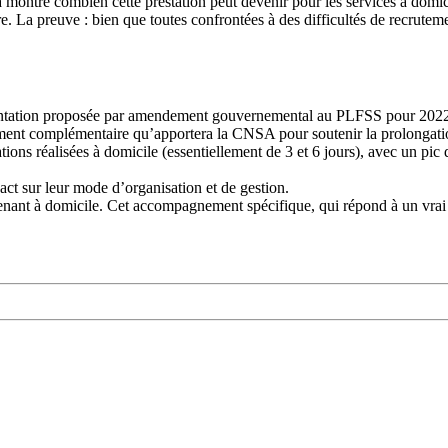
cela montre combien cette prestation peut devenir pour les services à domi
re. La preuve : bien que toutes confrontées à des difficultés de recrutem
imentation proposée par amendement gouvernemental au PLFSS pour 202
ment complémentaire qu’apportera la CNSA pour soutenir la prolongatio
tions réalisées à domicile (essentiellement de 3 et 6 jours), avec un pic 
act sur leur mode d’organisation et de gestion.
venant à domicile. Cet accompagnement spécifique, qui répond à un vrai 