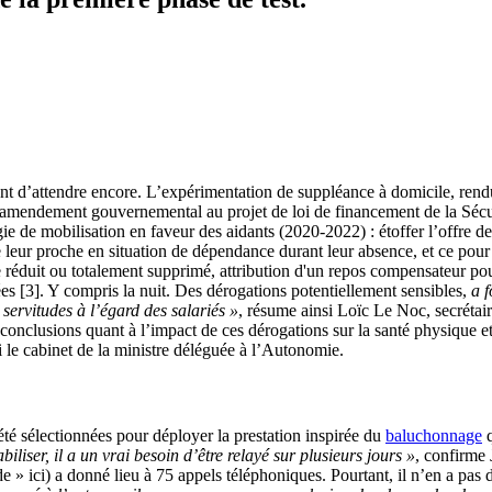
rgent d’attendre encore. L’expérimentation de suppléance à domicile, rend
l’amendement gouvernemental au projet de loi de financement de la Sécu
gie de mobilisation en faveur des aidants (2020-2022) : étoffer l’offre 
leur proche en situation de dépendance durant leur absence, et ce pour 
tre réduit ou totalement supprimé, attribution d'un repos compensateur pou
s [3]. Y compris la nuit. Des dérogations potentiellement sensibles,
a f
servitudes à l’égard des salariés »
, résume ainsi Loïc Le Noc, secrétai
s conclusions quant à l’impact de ces dérogations sur la santé physique e
i le cabinet de la ministre déléguée à l’Autonomie.
été sélectionnées pour déployer la prestation inspirée du
baluchonnage
q
iliser, il a un vrai besoin d’être relayé sur plusieurs jours »
, confirme
» ici) a donné lieu à 75 appels téléphoniques. Pourtant, il n’en a pas d’