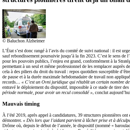
© Baluchon Alzheimer
L’État s’est donc rangé à l’avis du comité de suivi national : il est u
sauf rebondissement poursuivie jusqu’à la fin 2023. C’est le sens de 
pour les pouvoirs publics, l’enjeu est grand, conformément à la Straté
permettant à un seul et même professionnel de les remplacer auprès de 
cela à des piliers du droit du travail : repos quotidien susceptible d’ê
de pause et à la durée maximale hebdomadaire de travail non appliquée
records…
« C’est un Ovni juridique qui rétablit un certain nombre de 
entravé le déploiement du dispositif, impossible à ce stade de tirer de
période normale, pour avoir un recul consolidé »
, conclut aujourd’hu
Mauvais timing
À l’été 2019, après appel à candidatures, 39 structures pionnières ont 
démontrer.
« Dès lors que l’aidant parvient à lâcher prise et à déculpab
Drôme où, depuis le début de l’année, le dispositif (nommé « baroulade 