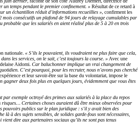
s juin dernier
, raconte de son côté Audrey Diemert, directrice de
er un temps pendant le premier confinement. »
Résultat de ce retard à
ur un échantillon réduit d’informations recueillies »
, confirment les
12 mois consécutifs un plafond de 94 jours de relayage cumulables par
eu probable que les salariés en aient réalisé plus de 5 à 20 en trois
ion nationale.
« S’ils le pouvaient, ils voudraient ne plus faire que cela
,
 dans les services, on le sait, c’est toujours la course. »
Avec une
rdelaise Aidomi.
Car baluchonner implique un vrai changement de
quotidien. C’est pourquoi, pour les recruter, nous n’avons pas cherché
xpérience et leur savoir-être sur la base du volontariat, impose le
en gagner deux fois plus en quelques jours, évidemment que vous êtes
nt par exemple octroyé des primes aux salariés à la place du repos
des risques… Certaines choses auraient dû être
mieux
observées pour
uvoirs publics sur le plan juridique : s’il y avait bien des
he là à des sujets sensibles, de solides garde-fous sont nécessaires,
i vient dire aux partenaires sociaux qu’ils ne sont pas tenus