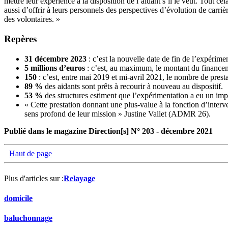
mettre leur expérience à la disposition de l’aidant s’il le veut. Tout 
aussi d’offrir à leurs personnels des perspectives d’évolution de carriè
des volontaires. »
Repères
31 décembre 2023
: c’est la nouvelle date de fin de l’expér
5 millions d’euros
: c’est, au maximum, le montant du finance
150
: c’est, entre mai 2019 et mi-avril 2021, le nombre de presta
89 %
des aidants sont prêts à recourir à nouveau au dispositif.
53 %
des structures estiment que l’expérimentation a eu un imp
« Cette prestation donnant une plus-value à la fonction d’inter
sens profond de leur mission » Justine Vallet (ADMR 26).
Publié dans le magazine Direction[s] N° 203 - décembre 2021
Haut de page
Plus d'articles sur :
Relayage
domicile
baluchonnage