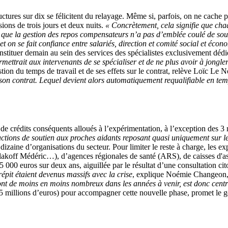
uctures sur dix se félicitent du relayage. Même si, parfois, on ne cache 
ions de trois jours et deux nuits.
« Concrètement, cela signifie que chaq
t que la gestion des repos compensateurs n’a pas d’emblée coulé de sourc
et on se fait confiance entre salariés, direction et comité social et éco
constituer demain au sein des services des spécialistes exclusivement déd
trait aux intervenants de se spécialiser et de ne plus avoir à jongler e
tion du temps de travail et de ses effets sur le contrat, relève Loïc Le 
son contrat. Lequel devient alors automatiquement requalifiable en te
 de crédits conséquents alloués à l’expérimentation, à l’exception des 3 m
ctions de soutien aux proches aidants reposant quasi uniquement sur leu
 dizaine d’organisations du secteur. Pour limiter le reste à charge, les
koff Médéric…), d’agences régionales de santé (ARS), de caisses d'as
45 000 euros sur deux ans, aiguillée par le résultat d’une consultation
épit étaient devenus massifs avec la crise
, explique Noémie Changeon, c
ont de moins en moins nombreux dans les années à venir, est donc cent
(5 millions d’euros) pour accompagner cette nouvelle phase, promet le