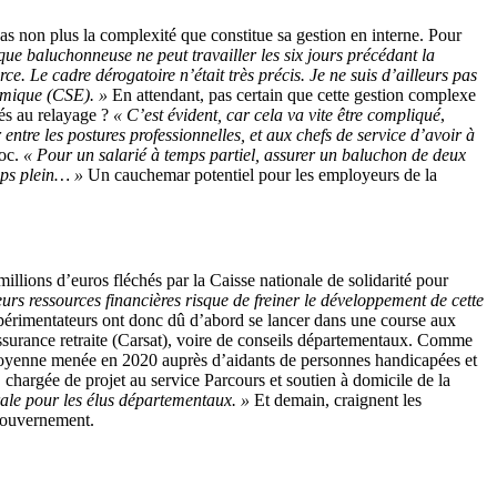
pas non plus la complexité que constitue sa gestion en interne. Pour
ue baluchonneuse ne peut travailler les six jours précédant la
e. Le cadre dérogatoire n’était très précis. Je ne suis d’ailleurs pas
nomique (CSE). »
En attendant, pas certain que cette gestion complexe
iés au relayage ?
« C’est évident, car cela va vite être compliqué
,
ntre les postures professionnelles, et aux chefs de service d’avoir à
Noc.
« Pour un salarié à temps partiel, assurer un baluchon de deux
mps plein… »
Un cauchemar potentiel pour les employeurs de la
illions d’euros fléchés par la Caisse nationale de solidarité pour
rs ressources financières risque de freiner le développement de cette
 expérimentateurs ont donc dû d’abord se lancer dans une course aux
surance retraite (Carsat), voire de conseils départementaux. Comme
 citoyenne menée en 2020 auprès d’aidants de personnes handicapées et
hargée de projet au service Parcours et soutien à domicile de la
rale pour les élus départementaux. »
Et demain, craignent les
 gouvernement.