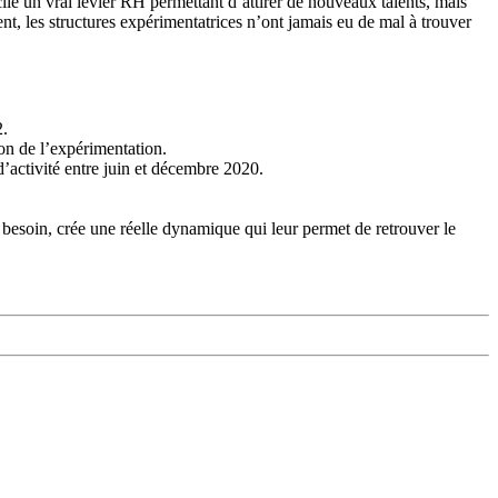
cile un vrai levier RH permettant d’attirer de nouveaux talents, mais
ent, les structures expérimentatrices n’ont jamais eu de mal à trouver
2.
n de l’expérimentation.
d’activité entre juin et décembre 2020.
besoin, crée une réelle dynamique qui leur permet de retrouver le