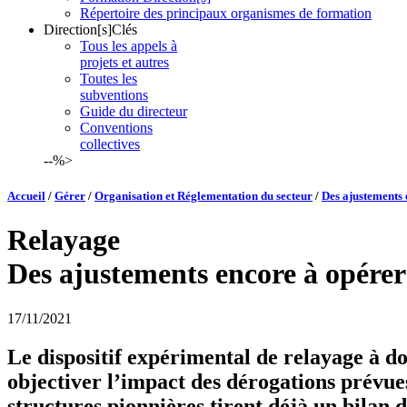
Répertoire des principaux organismes de formation
Direction[s]Clés
Tous les appels à
projets et autres
Toutes les
subventions
Guide du directeur
Conventions
collectives
--%>
Accueil
/
Gérer
/
Organisation et Réglementation du secteur
/
Des ajustements 
Relayage
Des ajustements encore à opérer
17/11/2021
Le dispositif expérimental de relayage à d
objectiver l’impact des dérogations prévues a
structures pionnières tirent déjà un bilan d