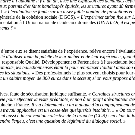
émarré à l’automne il y a un an, avec une explosion des demandes depui
x parents d’enfants handicapés épuisés, les structures ayant dû ferm
al.
« L’évaluation se fonde sur un assez faible nombre de prestations et s
n générale de la cohésion sociale (DGCS).
« L’expérimentation fixe sur 
lementation à l’Union nationale d'aide aux domiciles (UNA).
Or, il est p
inents ? »
 d’entre eux se disent satisfaits de l’expérience, relève encore l’évaluat
ité d’utiliser toute la palette de leur métier et de leur expérience, quand
 responsable Qualité, Développement et Partenariats à l’association bo
 domicile, les baluchonneuses étant là pour remplacer l’aidant dans son 
 les situations. »
Des professionnels le plus souvent choisis pour leur e
c un salaire moyen de 800 euros dans le secteur, si on vous propose d’
ves, faute de sécurisation juridique suffisante.
« Certaines structures o
vie pour effectuer la visite préalable, et non à un profil d’évaluateur 
 Baluchon France.
Il y a clairement eu un manque d’accompagnement des po
du travail applicable est un casse-tête quelquefois insoluble. » « On touc
t aussi à la convention collective de la branche (CCB) : en clair, la lo
re l'enjeu, c’est une question de légitimité du dialogue social. »