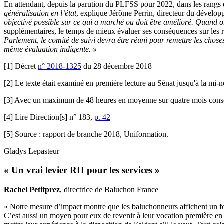
En attendant, depuis la parution du PLFSS pour 2022, dans les rangs 
généralisation en l’état
, explique Jérôme Perrin, directeur du déve
objectivé possible sur ce qui a marché ou doit être amélioré. Quand on
supplémentaires, le temps de mieux évaluer ses conséquences sur les r
Parlement, le comité de suivi devra être réuni pour remettre les choses
même évaluation indigente. »
[1] Décret
n° 2018-1325
du 28 décembre 2018
[2] Le texte était examiné en première lecture au Sénat jusqu'à la mi
[3] Avec un maximum de 48 heures en moyenne sur quatre mois consé
[4] Lire Direction[s] n° 183,
p. 42
[5] Source : rapport de branche 2018, Uniformation.
Gladys Lepasteur
« Un vrai levier RH pour les services »
Rachel Petitprez
, directrice de Baluchon France
« Notre mesure d’impact montre que les baluchonneurs affichent un fort
C’est aussi un moyen pour eux de revenir à leur vocation première en alla