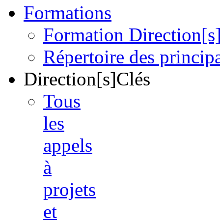
Formations
Formation Direction[s
Répertoire des princi
Direction[s]Clés
Tous
les
appels
à
projets
et