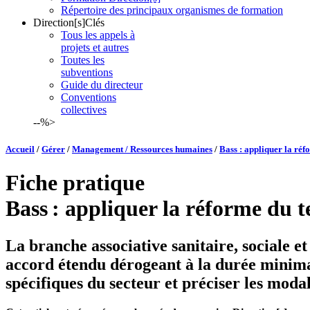
Répertoire des principaux organismes de formation
Direction[s]Clés
Tous les appels à
projets et autres
Toutes les
subventions
Guide du directeur
Conventions
collectives
--%>
Accueil
/
Gérer
/
Management / Ressources humaines
/
Bass : appliquer la réf
Fiche pratique
Bass : appliquer la réforme du t
La branche associative sanitaire, sociale et
accord étendu dérogeant à la durée minimal
spécifiques du secteur et préciser les moda