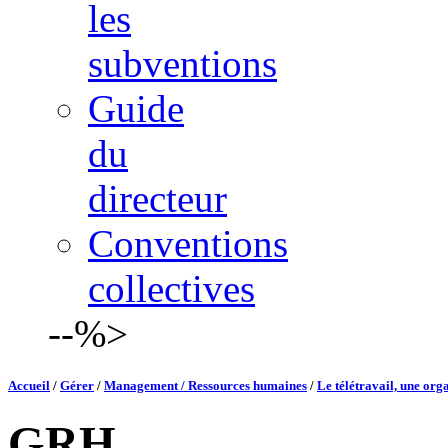
les
subventions
Guide
du
directeur
Conventions
collectives
--%>
Accueil
/
Gérer
/
Management / Ressources humaines
/
Le télétravail, une org
GRH