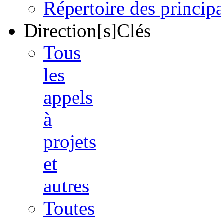
Répertoire des princi
Direction[s]Clés
Tous
les
appels
à
projets
et
autres
Toutes