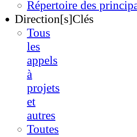
Répertoire des princi
Direction[s]Clés
Tous
les
appels
à
projets
et
autres
Toutes