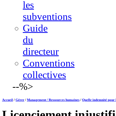
les
subventions
Guide
du
directeur
Conventions
collectives
--%>
Accueil
/
Gérer
/
Management / Ressources humaines
/
Quelle indemnité pour l
Licenciement injustifi