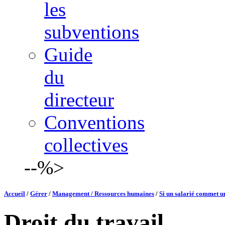
les
subventions
Guide
du
directeur
Conventions
collectives
--%>
Accueil
/
Gérer
/
Management / Ressources humaines
/
Si un salarié commet un
Droit du travail