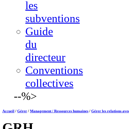
les
subventions
Guide
du
directeur
Conventions
collectives
--%>
Accueil
/
Gérer
/
Management / Ressources humaines
/
Gérer les relations avec
GRH