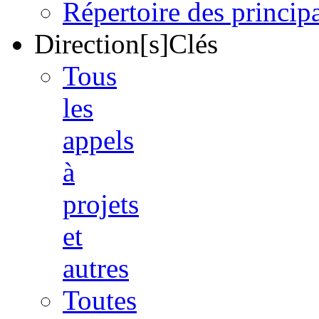
Répertoire des princi
Direction[s]Clés
Tous
les
appels
à
projets
et
autres
Toutes