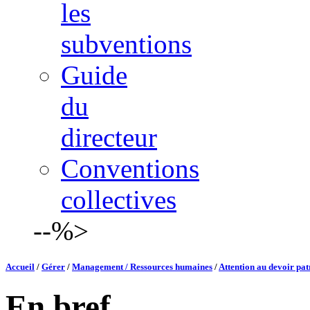
les
subventions
Guide
du
directeur
Conventions
collectives
--%>
Accueil
/
Gérer
/
Management / Ressources humaines
/
Attention au devoir pat
En bref