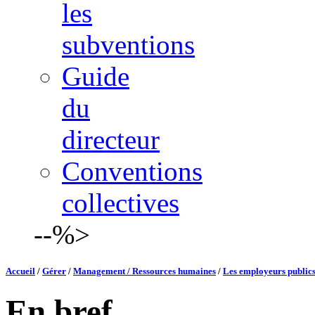
les
subventions
Guide
du
directeur
Conventions
collectives
--%>
Accueil
/
Gérer
/
Management / Ressources humaines
/
Les employeurs publics 
En bref