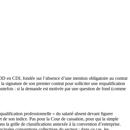
 CDD en CDI, fondée sur l’absence d’une mention obligatoire au contrat
 signature de son premier contrat pour solliciter une requalification
 toutefois : si la demande est motivée par une question de fond (comme
ualification professionnelle » du salarié absent devant figurer
 de son indice. Pas pour la Cour de cassation, pour qui la simple
ns la grille de classifications annexée à la convention d’entreprise.
ipales conventions collectives du secteur : dans ce cas, les