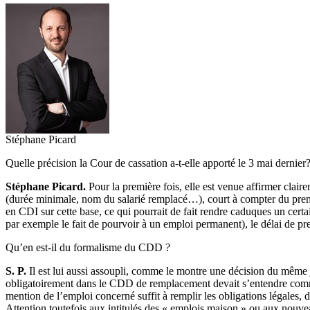
Stéphane Picard
Quelle précision la Cour de cassation a-t-elle apporté le 3 mai dernier
Stéphane Picard.
Pour la première fois, elle est venue affirmer clai
(durée minimale, nom du salarié remplacé…), court à compter du premier
en CDI sur cette base, ce qui pourrait de fait rendre caduques un cert
par exemple le fait de pourvoir à un emploi permanent), le délai de pr
Qu’en est-il du formalisme du CDD ?
S. P.
Il est lui aussi assoupli, comme le montre une décision du même jo
obligatoirement dans le CDD de remplacement devait s’entendre comme c
mention de l’emploi concerné suffit à remplir les obligations légales, d
Attention toutefois aux intitulés des « emplois maison » ou aux nouvea