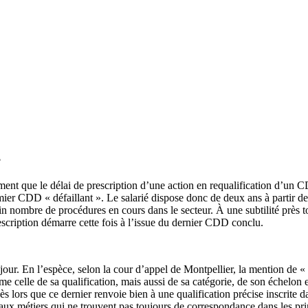
?
rement que le délai de prescription d’une action en requalification d’un
 CDD « défaillant ». Le salarié dispose donc de deux ans à partir de la
ain nombre de procédures en cours dans le secteur. À une subtilité près
escription démarre cette fois à l’issue du dernier CDD conclu.
ur. En l’espèce, selon la cour d’appel de Montpellier, la mention de « q
elle de sa qualification, mais aussi de sa catégorie, de son échelon et
ès lors que ce dernier renvoie bien à une qualification précise inscrite da
ux métiers qui ne trouvent pas toujours de correspondance dans les princ