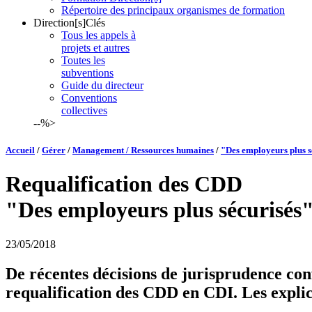
Répertoire des principaux organismes de formation
Direction[s]Clés
Tous les appels à
projets et autres
Toutes les
subventions
Guide du directeur
Conventions
collectives
--%>
Accueil
/
Gérer
/
Management / Ressources humaines
/
"Des employeurs plus s
Requalification des CDD
"Des employeurs plus sécurisés
23/05/2018
De récentes décisions de jurisprudence co
requalification des CDD en CDI. Les explic