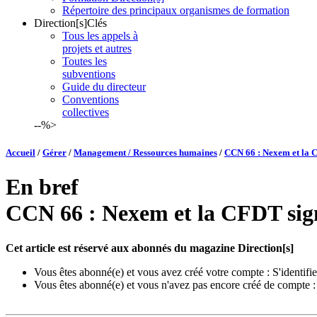
Répertoire des principaux organismes de formation
Direction[s]Clés
Tous les appels à
projets et autres
Toutes les
subventions
Guide du directeur
Conventions
collectives
--%>
Accueil
/
Gérer
/
Management / Ressources humaines
/
CCN 66 : Nexem et la 
En bref
CCN 66 : Nexem et la CFDT sign
Cet article est réservé aux abonnés du magazine Direction[s]
Vous êtes abonné(e) et vous avez créé votre compte :
S'identifie
Vous êtes abonné(e) et vous n'avez pas encore créé de compte 