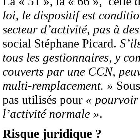
La « 51 », la « 66 », celle
loi, le dispositif est condi
secteur d’activité, pas à d
social Stéphane Picard.
S’il
tous les gestionnaires, y co
couverts par une CCN, peu
multi-remplacement. »
Sous 
pas utilisés pour
« pourvoir
l’activité normale »
.
Risque juridique ?