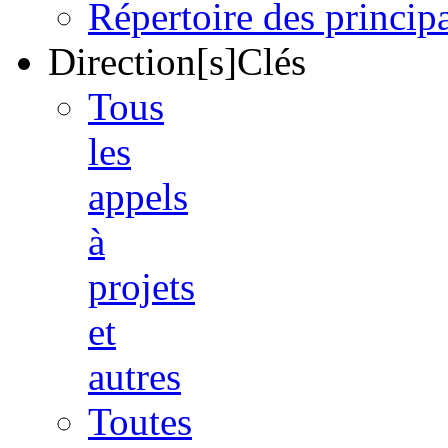
Répertoire des princi
Direction[s]Clés
Tous
les
appels
à
projets
et
autres
Toutes