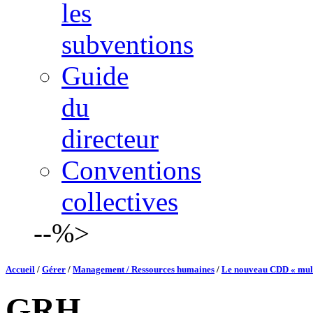
les
subventions
Guide
du
directeur
Conventions
collectives
--%>
Accueil
/
Gérer
/
Management / Ressources humaines
/
Le nouveau CDD « mul
GRH