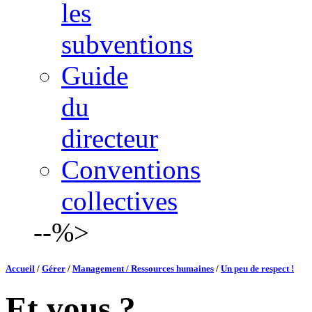
les
subventions
Guide
du
directeur
Conventions
collectives
--%>
Accueil
/
Gérer
/
Management / Ressources humaines
/
Un peu de respect !
Et vous ?