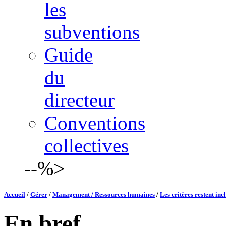
les
subventions
Guide
du
directeur
Conventions
collectives
--%>
Accueil
/
Gérer
/
Management / Ressources humaines
/
Les critères restent in
En bref