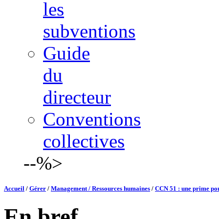
les
subventions
Guide
du
directeur
Conventions
collectives
--%>
Accueil
/
Gérer
/
Management / Ressources humaines
/
CCN 51 : une prime pou
En bref