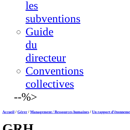
les
subventions
Guide
du
directeur
Conventions
collectives
--%>
Accueil
/
Gérer
/
Management / Ressources humaines
/
Un rapport d’étonnemen
GRH