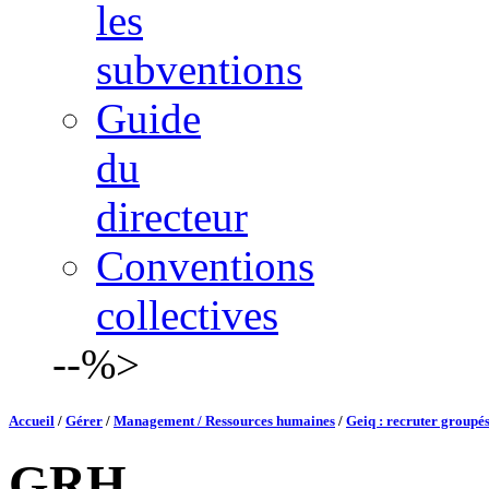
les
subventions
Guide
du
directeur
Conventions
collectives
--%>
Accueil
/
Gérer
/
Management / Ressources humaines
/
Geiq : recruter groupé
GRH