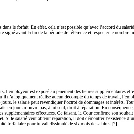
 dans le forfait. En effet, cela n’est possible qu’avec l’accord du salari
e signé avant la fin de la période de référence et respecter le nombre m
ours, l’employeur est exposé au paiement des heures supplémentaires effec
isqu’il n’a logiquement réalisé aucun décompte du temps de travail, l’em
t-jours, le salarié peut revendiquer l’octroi de dommages et intérêts. To
ts en jours n’ouvre pas, à lui seul, droit à réparation. En conséquence, 
eures supplémentaires effectuées. Ce faisant, la Cour confirme son souhai
et. Si le salarié veut obtenir réparation, il doit démontrer l’existence d
 forfaitaire pour travail dissimulé de six mois de salaires [2].