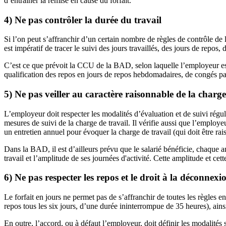
d’entraîner la remise en cause du forfait.
4) Ne pas contrôler la durée du travail
Si l’on peut s’affranchir d’un certain nombre de règles de contrôle de
est impératif de tracer le suivi des jours travaillés, des jours de repo
C’est ce que prévoit la CCU de la BAD, selon laquelle l’employeur est 
qualification des repos en jours de repos hebdomadaires, de congés pa
5) Ne pas veiller au caractère raisonnable de la charge
L’employeur doit respecter les modalités d’évaluation et de suivi régulie
mesures de suivi de la charge de travail. Il vérifie aussi que l’employe
un entretien annuel pour évoquer la charge de travail (qui doit être rais
Dans la BAD, il est d’ailleurs prévu que le salarié bénéficie, chaque a
travail et l’amplitude de ses journées d'activité. Cette amplitude et cet
6) Ne pas respecter les repos et le droit à la déconnexi
Le forfait en jours ne permet pas de s’affranchir de toutes les règles e
repos tous les six jours, d’une durée ininterrompue de 35 heures), ainsi 
En outre, l’accord, ou à défaut l’employeur, doit définir les modalités se