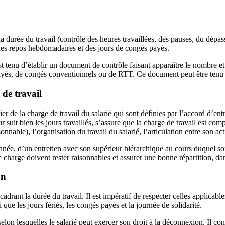
 la durée du travail (contrôle des heures travaillées, des pauses, du dép
s, des repos hebdomadaires et des jours de congés payés.
tenu d’établir un document de contrôle faisant apparaître le nombre et l
yés, de congés conventionnels ou de RTT. Ce document peut être tenu par
 de travail
r de la charge de travail du salarié qui sont définies par l’accord d’entre
ur suit bien les jours travaillés, s’assure que la charge de travail est 
onnable), l’organisation du travail du salarié, l’articulation entre son ac
nnée, d’un entretien avec son supérieur hiérarchique au cours duquel son
te charge doivent rester raisonnables et assurer une bonne répartition, da
on
ncadrant la durée du travail. Il est impératif de respecter celles applica
que les jours fériés, les congés payés et la journée de solidarité.
lon lesquelles le salarié peut exercer son droit à la déconnexion. Il convie