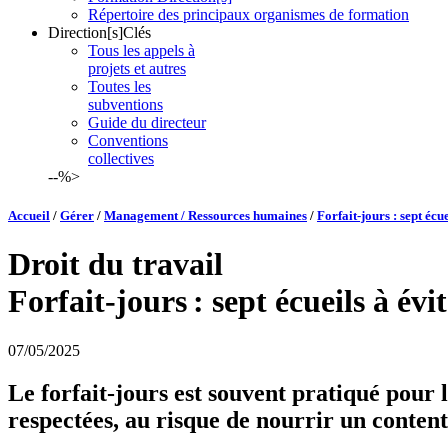
Répertoire des principaux organismes de formation
Direction[s]Clés
Tous les appels à
projets et autres
Toutes les
subventions
Guide du directeur
Conventions
collectives
--%>
Accueil
/
Gérer
/
Management / Ressources humaines
/
Forfait-jours : sept écue
Droit du travail
Forfait-jours : sept écueils à évi
07/05/2025
Le forfait-jours est souvent pratiqué pour 
respectées, au risque de nourrir un conten