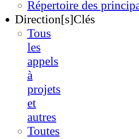
Répertoire des princi
Direction[s]Clés
Tous
les
appels
à
projets
et
autres
Toutes