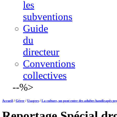
les
subventions
Guide
du
directeur
Conventions
collectives
--%>
Accueil
/
Gérer
/
Usagers
/
La culture, un pont entre des adultes handicapés psy
Reportage Spécial droi