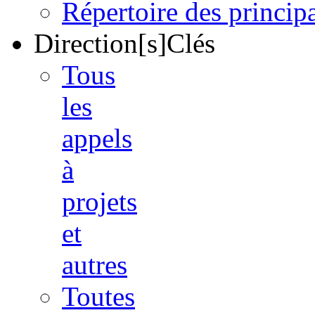
Répertoire des princi
Direction[s]Clés
Tous
les
appels
à
projets
et
autres
Toutes