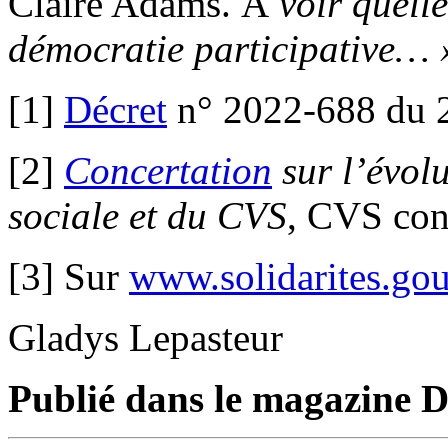
Claire Adams. À
voir quelle
démocratie participative…
[1]
Décret
n° 2022-688 du 2
[2]
Concertation
sur l’évol
sociale et du CVS
, CVS con
[3] Sur
www.solidarites.gou
Gladys Lepasteur
Publié dans le magazine Di