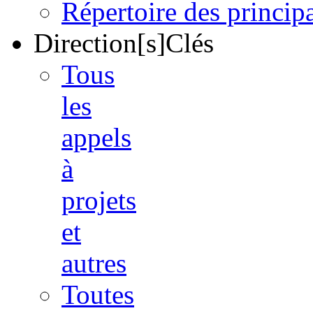
Répertoire des princi
Direction[s]Clés
Tous
les
appels
à
projets
et
autres
Toutes