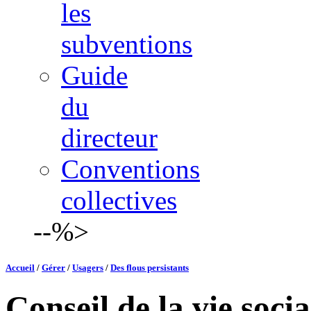
les
subventions
Guide
du
directeur
Conventions
collectives
--%>
Accueil
/
Gérer
/
Usagers
/
Des flous persistants
Conseil de la vie socia