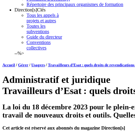
Répertoire des principaux organismes de formation
Direction[s]Clés
Tous les appels à
projets et autres
Toutes les
subventions
Guide du directeur
Conventions
collectives
--%>
Accueil
/
Gérer
/
Usagers
/
Travailleurs d’Esat : quels droits de revendications
Administratif et juridique
Travailleurs d’Esat : quels droit
La loi du 18 décembre 2023 pour le plein-em
travail de nouveaux droits et outils. Quelle
Cet article est réservé aux abonnés du magazine Direction[s]