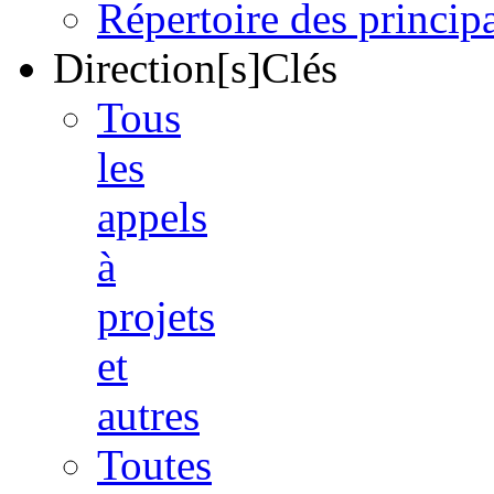
Répertoire des princi
Direction[s]Clés
Tous
les
appels
à
projets
et
autres
Toutes