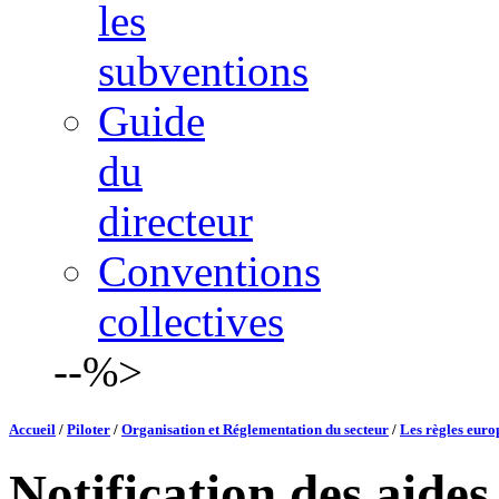
les
subventions
Guide
du
directeur
Conventions
collectives
--%>
Accueil
/
Piloter
/
Organisation et Réglementation du secteur
/
Les règles euro
Notification des aides