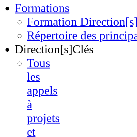
Formations
Formation Direction[s
Répertoire des princi
Direction[s]Clés
Tous
les
appels
à
projets
et