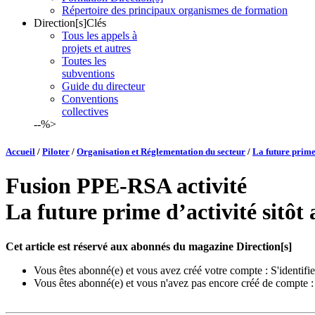
Répertoire des principaux organismes de formation
Direction[s]Clés
Tous les appels à
projets et autres
Toutes les
subventions
Guide du directeur
Conventions
collectives
--%>
Accueil
/
Piloter
/
Organisation et Réglementation du secteur
/
La future prime 
Fusion PPE-RSA activité
La future prime d’activité sitôt
Cet article est réservé aux abonnés du magazine Direction[s]
Vous êtes abonné(e) et vous avez créé votre compte :
S'identifie
Vous êtes abonné(e) et vous n'avez pas encore créé de compte 