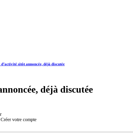
d’activité sitôt annoncée, déjà discutée
 annoncée, déjà discutée
r
:
Créer votre compte