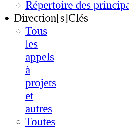
Répertoire des princi
Direction[s]Clés
Tous
les
appels
à
projets
et
autres
Toutes