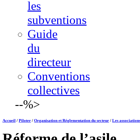
les
subventions
Guide
du
directeur
Conventions
collectives
--%>
Accueil
/
Piloter
/
Organisation et Réglementation du secteur
/
Les association
Réforme de l’asile