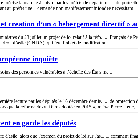
précise la marche à suivre par les préfets de départem...... de protectio
alant au préfet une « demande non manifestement infondée nécessitant
 et création d’un « hébergement directif » a
tres du 23 juillet un projet de loi relatif à la réfo...... Français de P
du droit d’asile (CNDA), qui fera l’objet de modifications
uropéenne inquiète
oins des personnes vulnérables à l’échelle des États me...
emière lecture par les députés le 16 décembre dernie...... de protection d
alors que la réforme devrait être adoptée en 2015 », relève Pierre Henry
tent en garde les députés
 d'asile, alors que l'examen du projet de loi sur l'as......, comment fi