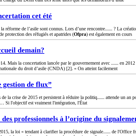
certation cet été
a réforme de l’asile sont connus. Lors d’une rencontre...... ? La créat
e protection des réfugiés et apatrides (
Ofpra
) est également en cours
accueil demain?
. Mais la concertation lancée par le gouvernement avec ...... en 2012 a
nationale du droit d’asile (CNDA) [2]. « On atteint facilement
e gestion de flux”
 la crise de 2015 et persistent à réduire la politiq...... attende un an p
l… Si l'objectif est vraiment l'intégration, l'État
é des professionnels à l’origine du signaleme
 la loi « tendant à clarifier la procédure de signale...... de l'Office fr