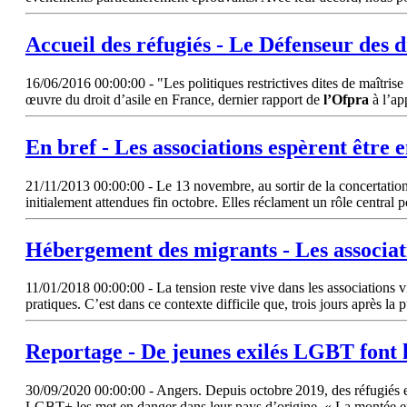
Accueil des réfugiés - Le Défenseur des dr
16/06/2016 00:00:00 - "Les politiques restrictives dites de maîtrise 
œuvre du droit d’asile en France, dernier rapport de
l’Ofpra
à l’ap
En bref - Les associations espèrent être e
21/11/2013 00:00:00 - Le 13 novembre, au sortir de la concertation n
initialement attendues fin octobre. Elles réclament un rôle central 
Hébergement des migrants - Les associati
11/01/2018 00:00:00 - La tension reste vive dans les associations v
pratiques. C’est dans ce contexte difficile que, trois jours après la 
Reportage - De jeunes exilés LGBT font h
30/09/2020 00:00:00 - Angers. Depuis octobre 2019, des réfugiés et 
LGBT+ les met en danger dans leur pays d’origine. « La montée en 