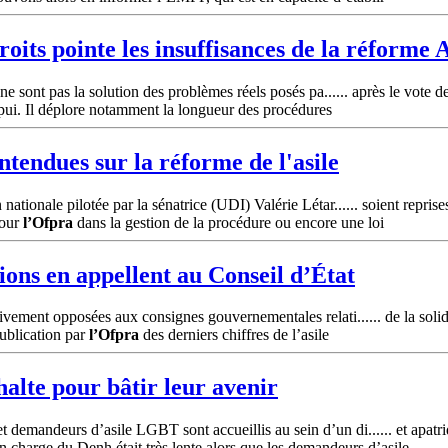
oits pointe les insuffisances de la réforme A
ne sont pas la solution des problèmes réels posés pa...... après le vote 
pui. Il déplore notamment la longueur des procédures
ntendues sur la réforme de l'asile
ationale pilotée par la sénatrice (UDI) Valérie Létar...... soient reprise
pour
l’Ofpra
dans la gestion de la procédure ou encore une loi
ons en appellent au Conseil d’État
ivement opposées aux consignes gouvernementales relati...... de la solid
publication par
l’Ofpra
des derniers chiffres de l’asile
alte pour bâtir leur avenir
demandeurs d’asile LGBT sont accueillis au sein d’un di...... et apatri
charge du Denh était très lente alors que les demandeurs d’asile