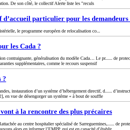
tion. De son côté, le collectif Alerte liste les "reculs
 d’accueil particulier pour les demandeurs d
stérielle, le programme européen de relocalisation co...
our les Cada ?
ion contraignante, généralisation du modèle Cada… Le pr...... de protect
aranties supplémentaires, comme le recours suspensif
s ?
s, instauration d’un système d’hébergement directif, d...... d’instructi
[2], en vue de désengorger un système « à bout de souffle
 vont à la rencontre des plus précaires
chée au centre hospitalier spécialisé de Sarreguemines,...... de protec
uvons alors en informer l’EMPP, qui est en capacité d’établir