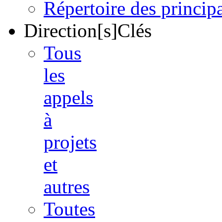
Répertoire des princi
Direction[s]Clés
Tous
les
appels
à
projets
et
autres
Toutes