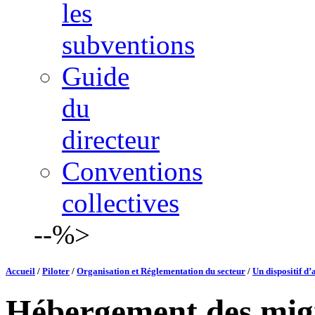
les
subventions
Guide
du
directeur
Conventions
collectives
--%>
Accueil
/
Piloter
/
Organisation et Réglementation du secteur
/
Un dispositif d’
Hébergement des mig