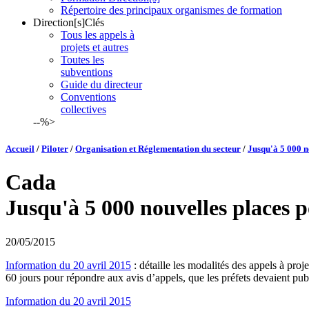
Répertoire des principaux organismes de formation
Direction[s]Clés
Tous les appels à
projets et autres
Toutes les
subventions
Guide du directeur
Conventions
collectives
--%>
Accueil
/
Piloter
/
Organisation et Réglementation du secteur
/
Jusqu'à 5 000 n
Cada
Jusqu'à 5 000 nouvelles places p
20/05/2015
Information du 20 avril 2015
: détaille les modalités des appels à pro
60 jours pour répondre aux avis d’appels, que les préfets devaient pub
Information du 20 avril 2015