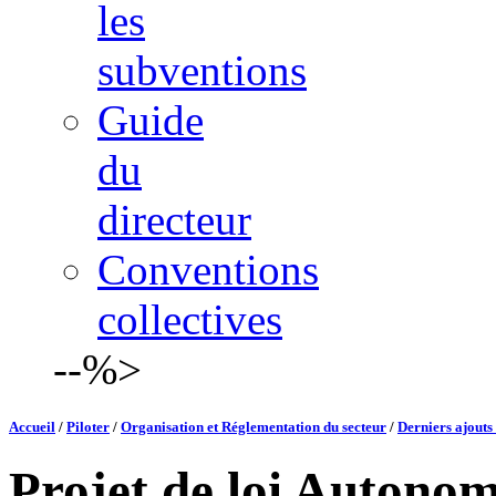
les
subventions
Guide
du
directeur
Conventions
collectives
--%>
Accueil
/
Piloter
/
Organisation et Réglementation du secteur
/
Derniers ajouts 
Projet de loi Autonom