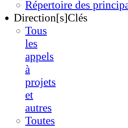
Répertoire des princi
Direction[s]Clés
Tous
les
appels
à
projets
et
autres
Toutes