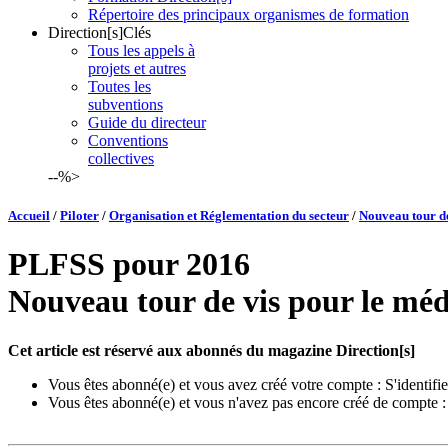
Répertoire des principaux organismes de formation
Direction[s]Clés
Tous les appels à
projets et autres
Toutes les
subventions
Guide du directeur
Conventions
collectives
--%>
Accueil
/
Piloter
/
Organisation et Réglementation du secteur
/
Nouveau tour de
PLFSS pour 2016
Nouveau tour de vis pour le méd
Cet article est réservé aux abonnés du magazine Direction[s]
Vous êtes abonné(e) et vous avez créé votre compte :
S'identifie
Vous êtes abonné(e) et vous n'avez pas encore créé de compte 