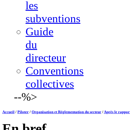
les
subventions
Guide
du
directeur
Conventions
collectives
--%>
Accueil
/
Piloter
/
Organisation et Réglementation du secteur
/
Après le rappor
En bref