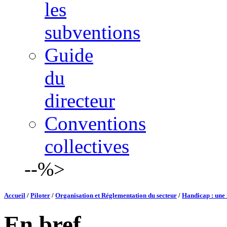
les
subventions
Guide
du
directeur
Conventions
collectives
--%>
Accueil
/
Piloter
/
Organisation et Réglementation du secteur
/
Handicap : une 
En bref