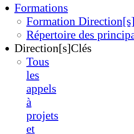
Formations
Formation Direction[s
Répertoire des princi
Direction[s]Clés
Tous
les
appels
à
projets
et