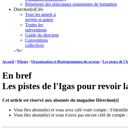
Répertoire des principaux organismes de formation
Direction[s]Clés
Tous les appels à
projets et autres
Toutes les
subventions
Guide du directeur
Conventions
collectives
--%>
Accueil
/
Piloter
/
Organisation et Réglementation du secteur
/
Les pistes de l'
En bref
Les pistes de l'Igas pour revoir 
Cet article est réservé aux abonnés du magazine Direction[s]
Vous êtes abonné(e) et vous avez créé votre compte :
S'identifie
Vous êtes abonné(e) et vous n'avez pas encore créé de compte 