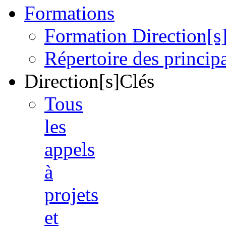
Formations
Formation Direction[s
Répertoire des princi
Direction[s]Clés
Tous
les
appels
à
projets
et