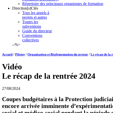
Répertoire des principaux organismes de formation
Direction[s]Clés
Tous les appels à
projets et autres
Toutes les
subventions
Guide du directeur
Conventions
collectives
--%>
Accueil
/
Piloter
/
Organisation et Réglementation du secteur
/
Le récap de la 
Vidéo
Le récap de la rentrée 2024
27/08/2024
Coupes budgétaires à la Protection judiciai
encore arrivée imminente d’expérimentations
social et médico-social pendant la période 