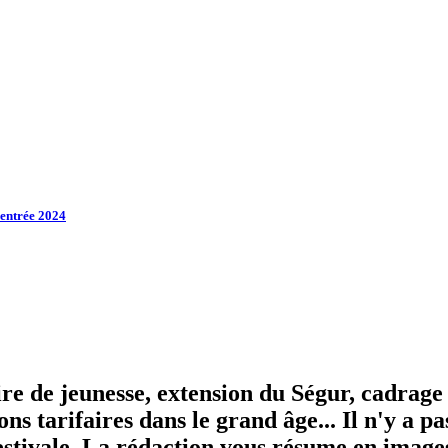
rentrée 2024
re de jeunesse, extension du Ségur, cadrage 
 tarifaires dans le grand âge... Il n'y a pas
estivale. La rédaction vous résume en images 