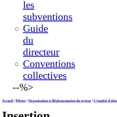
les
subventions
Guide
du
directeur
Conventions
collectives
--%>
Accueil
/
Piloter
/
Organisation et Réglementation du secteur
/
L’emploi d’abo
Insertion