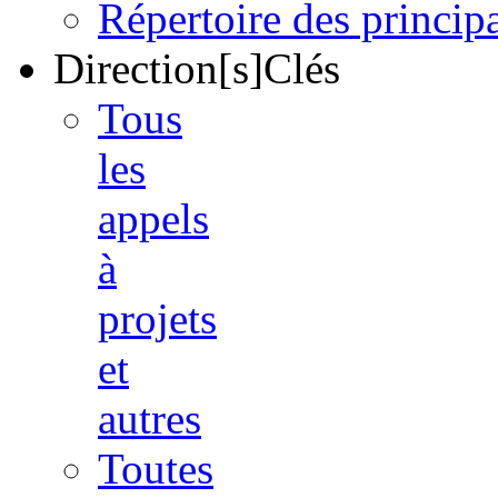
Répertoire des princi
Direction[s]Clés
Tous
les
appels
à
projets
et
autres
Toutes