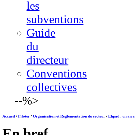
les
subventions
Guide
du
directeur
Conventions
collectives
--%>
Accueil
/
Piloter
/
Organisation et Réglementation du secteur
/
Ehpad : un an a
En bref