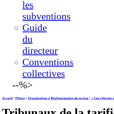
les
subventions
Guide
du
directeur
Conventions
collectives
--%>
Accueil
/
Piloter
/
Organisation et Réglementation du secteur
/
« Une réforme à
Tribunaux de la tarif